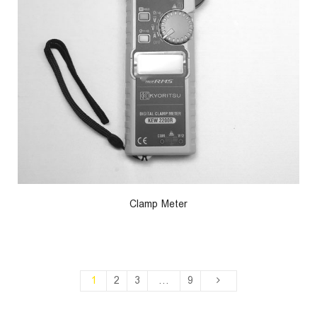
Clamp Meter
1
2
3
…
9