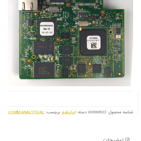
شناسه محصول:
260000522
دسته:
ابزاردقیق
برچسب:
COMM ANALYTICAL
توضیحات