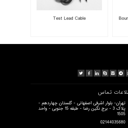
ter
Test Lead Cable
Bou
لاعات تماس
​تهران- بلوار اشرفی اصفهانی - گلستان چهاردهم -
پلاک 3 - برج نگین رضا - طبقه 15 جنوبی - واحد
1505​
02144035680