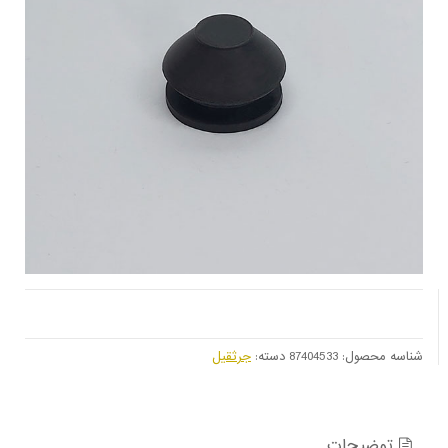
شناسه محصول:
87404533
دسته:
جرثقیل
توضیحات