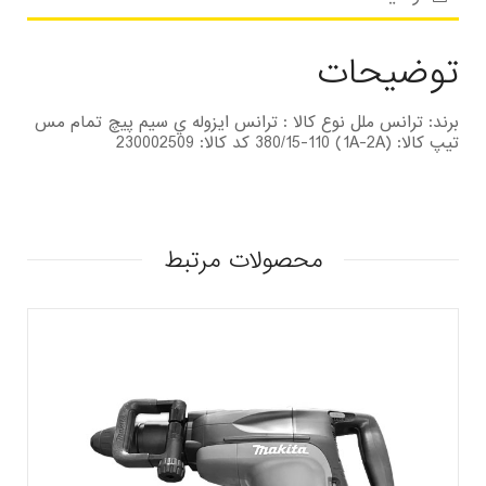
توضیحات
برند: ترانس ملل نوع کالا : ترانس ايزوله ي سيم پيچ تمام مس
تیپ کالا: (1A-2A) 380/15-110 کد کالا: 230002509
محصولات مرتبط