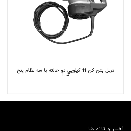
دريل بتن كن 11 كيلويي دو حالته با سه نظام پنج
شيا
اخبار و تازه ها