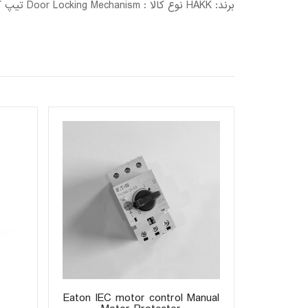
برند: HAKK نوع کالا : Door Locking Mechanism تیپ کالا: HST-TZ1-RH کد کالا: 260000252
Eaton IEC motor control Manual