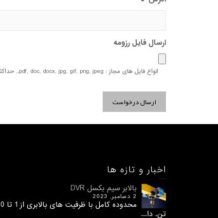
ارسال فایل رزومه
انواع فایل های مجاز : pdf, doc, docx, jpg, gif, png, jpeg., حداکثر اندازه فایل: 2 MB.
اخبار و تازه ها
بالابر سیم بکسل DVR
2 دسامبر, 2023
محدوده کامل با ظرفیت های 
تن. دا...