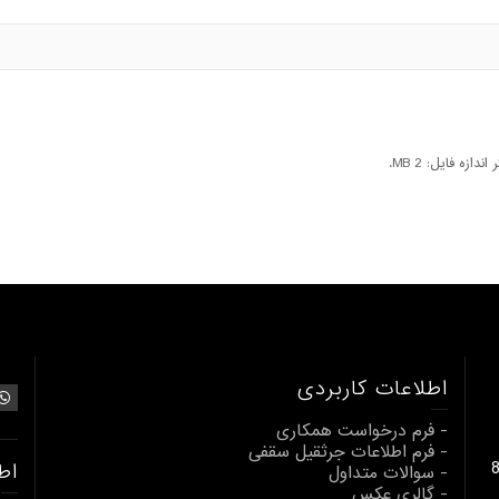
اطلاعات کاربردی
- فرم درخواست همکاری
- فرم اطلاعات جرثقیل سقفی
بالابری از 1 تا 80
اط
- سوالات متداول
- گالری عکس