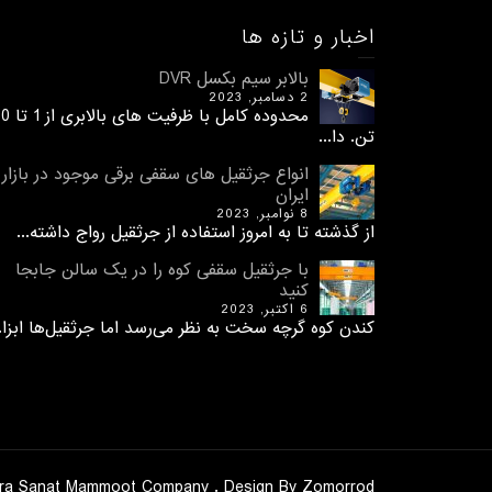
اخبار و تازه ها
بالابر سیم بکسل DVR
2 دسامبر, 2023
محدوده کامل با ظرفیت های 
تن. دا...
انواع جرثقیل های سقفی برقی موجود در بازار
ایران
8 نوامبر, 2023
از گذشته تا به امروز استفاده از جرثقیل رواج داشته...
با جرثقیل سقفی کوه را در یک سالن جابجا
کنید
6 اکتبر, 2023
کندن کوه گرچه سخت به نظر می‌رسد اما جرثقیل‌ها ابزا..
t © 2026, Allright Reserved To Vira Sanat Mammoot Company . Design By Zomorrod