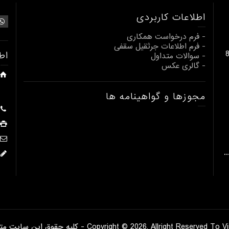
اطلاعات کاربردی
- فرم درخواست همکاری
- فرم اطلاعات جرثقیل سقفی
بالابری از 1 تا 80
اط
- سوالات متداول
- گالری عکس
مجوزها و گواهینامه ها
.
Copyrigh - کلیه حقوق این سایت متعلق است به شرکت ویرا صنعت ماموت