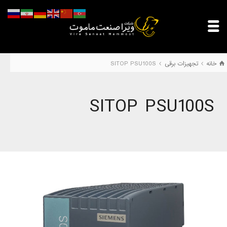
خانه
تجهیزات برقی
SITOP PSU100S
SITOP PSU100S