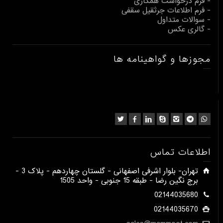
- فرم درخواست همکاری
- فرم اطلاعات جرثقیل سقفی
- سوالات متداول
- گالری عکس
مجوزها و گواهینامه ها
اطلاعات تماس
​تهران- بلوار اشرفی اصفهانی - گلستان چهاردهم - پلاک 3 -
برج نگین رضا - طبقه 15 جنوبی - واحد 1505​
02144035680
02144035670