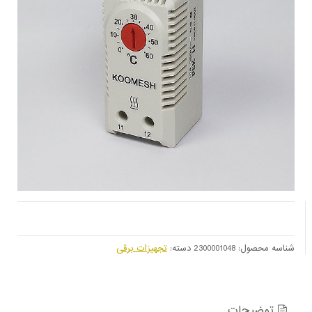
شناسه محصول:
2300001048
دسته:
تجهیزات برقی
توضیحات