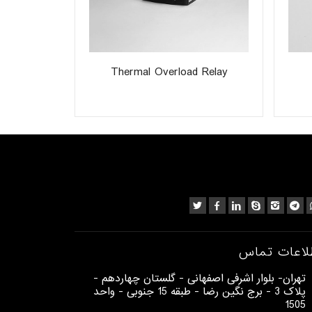
240V AC
Thermal Overload Relay
لاعات تماس
​تهران- بلوار اشرفی اصفهانی - گلستان چهاردهم -
پلاک 3 - برج نگین رضا - طبقه 15 جنوبی - واحد
1505​