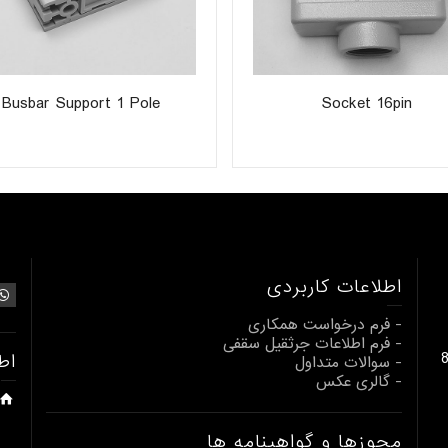
Busbar Support 1 Pole
Socket 16pin
اطلاعات کاربردی
- فرم درخواست همکاری
- فرم اطلاعات جرثقیل سقفی
بالابری از 1 تا 80
اط
- سوالات متداول
- گالری عکس
مجوزها و گواهینامه ها