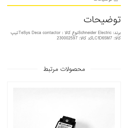
توضیحات
برند: Schneider Electricنوع کالا : TeSys Deca contactorتیپ
کالا: LC1D65M7کد کالا: 230002597
محصولات مرتبط