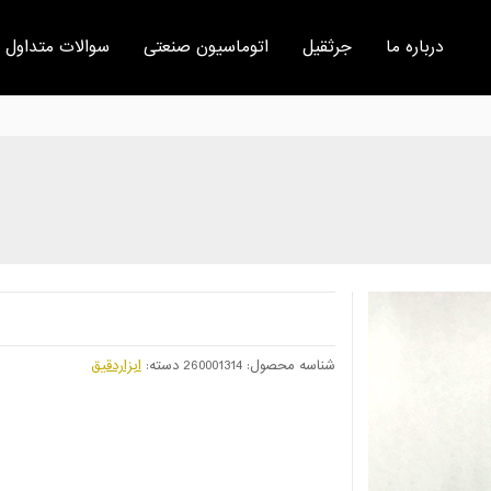
درباره ما
جرثقیل
اتوماسیون صنعتی
سوالات متداول
شناسه محصول:
260001314
دسته:
ابزاردقیق