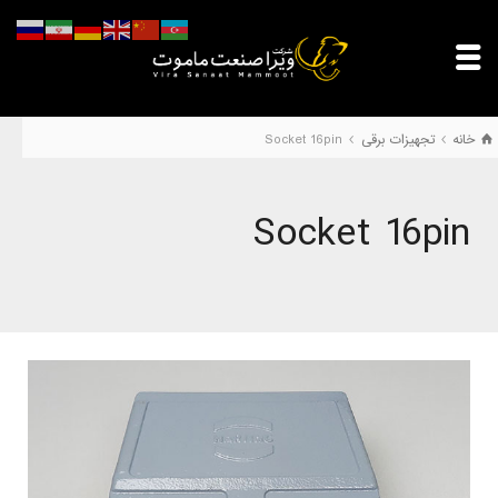
خانه
تجهیزات برقی
Socket 16pin
Socket 16pin