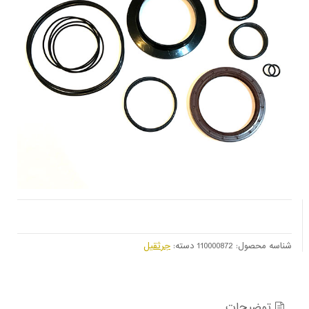
شناسه محصول:
110000872
دسته:
جرثقیل
توضیحات