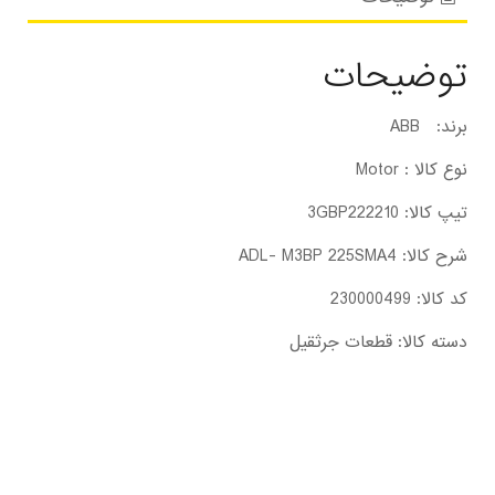
توضیحات
برند: ABB
نوع کالا : Motor
تیپ کالا: 3GBP222210
شرح کالا: ADL- M3BP 225SMA4
کد کالا: 230000499
دسته کالا: قطعات جرثقیل