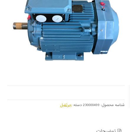
شناسه محصول:
230000499
دسته:
جرثقیل
توضیحات