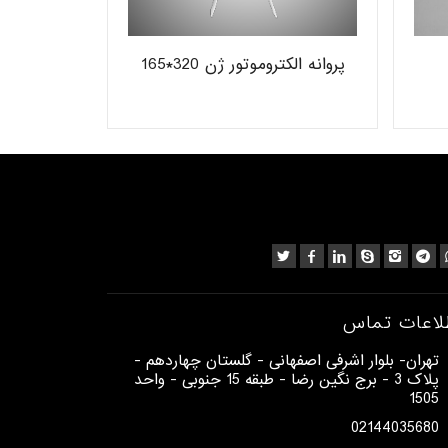
پروانه الکتروموتور ژن 320*165
لاعات تماس
​تهران- بلوار اشرفی اصفهانی - گلستان چهاردهم -
پلاک 3 - برج نگین رضا - طبقه 15 جنوبی - واحد
1505​
02144035680