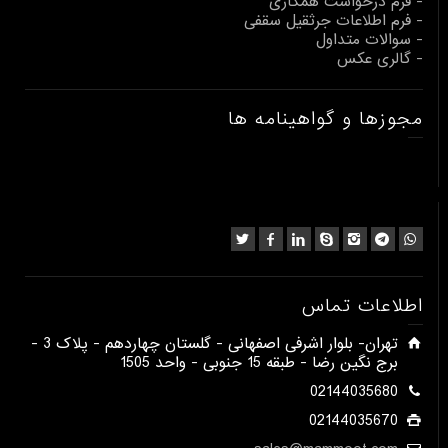
- فرم درخواست همکاری
- فرم اطلاعات جرثقیل سقفی
- سوالات متداول
- گالری عکس
مجوزها و گواهینامه ها
اطلاعات تماس
​تهران- بلوار اشرفی اصفهانی - گلستان چهاردهم - پلاک 3 -
برج نگین رضا - طبقه 15 جنوبی - واحد 1505​
02144035680
02144035670