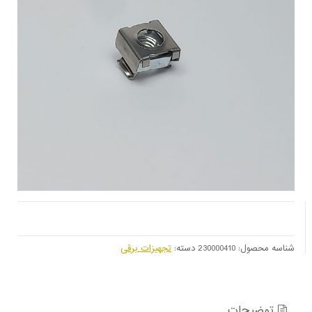
شناسه محصول:
230000410
دسته:
تجهیزات برقی
توضیحات