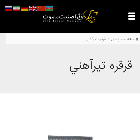
خانه
جرثقیل
قرقره تيرآهني
قرقره تيرآهني