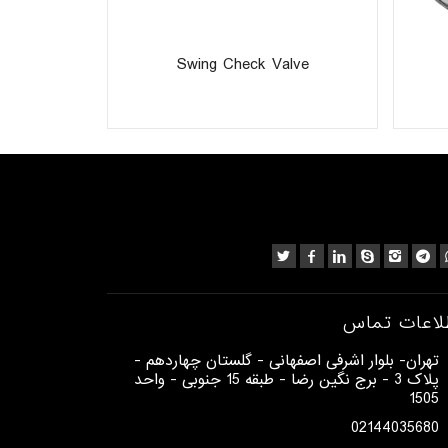
TRIC
Swing Check Valve
لاعات تماس
​تهران- بلوار اشرفی اصفهانی - گلستان چهاردهم -
پلاک 3 - برج نگین رضا - طبقه 15 جنوبی - واحد
1505​
02144035680