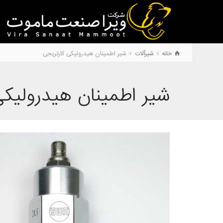
خانه
شیرآلات
شير اطمينان هيدروليکی کارتريجی
شير اطمينان هيدروليکی