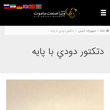
خانه
تجهیزات ایمنی
دتكتور دودي با پايه
دتكتور دودي با پايه