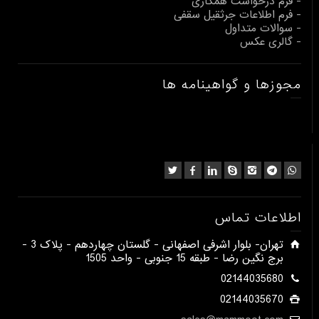
- فرم درخواست همکاری
- فرم اطلاعات جرثقیل سقفی
- سوالات متداول
- گالری عکس
مجوزها و گواهینامه ها
اطلاعات تماس
​تهران- بلوار اشرفی اصفهانی - گلستان چهاردهم - پلاک 3 -
برج نگین رضا - طبقه 15 جنوبی - واحد 1505​
02144035680
02144035670