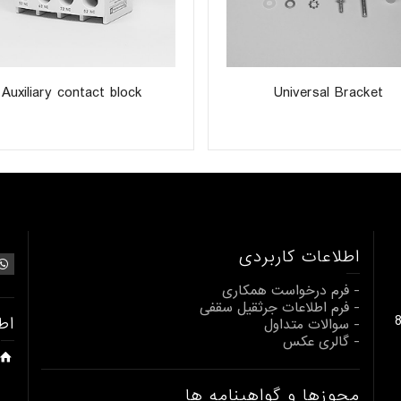
Auxiliary contact block
Universal Bracket
اطلاعات کاربردی
- فرم درخواست همکاری
- فرم اطلاعات جرثقیل سقفی
بالابری از 1 تا 80
اط
- سوالات متداول
- گالری عکس
مجوزها و گواهینامه ها