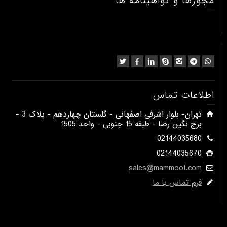
مجوزها و گواهینامه ها
اطلاعات تماس
​تهران- بلوار اشرفی اصفهانی - گلستان چهاردهم - پلاک 3 -
برج نگین رضا - طبقه 15 جنوبی - واحد 1505​
02144035680
02144035670
sales@mammoot.com
فرم تماس با ما