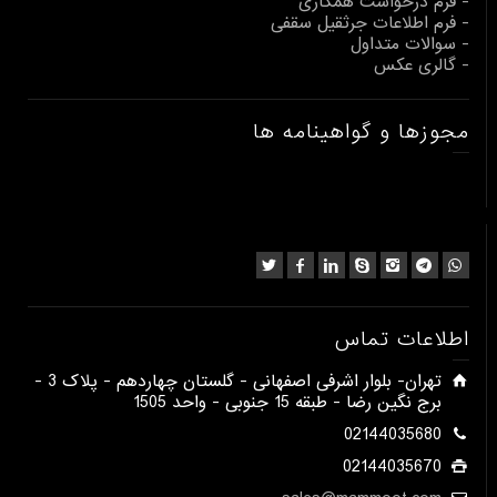
- فرم درخواست همکاری
- فرم اطلاعات جرثقیل سقفی
- سوالات متداول
- گالری عکس
مجوزها و گواهینامه ها
اطلاعات تماس
​تهران- بلوار اشرفی اصفهانی - گلستان چهاردهم - پلاک 3 -
برج نگین رضا - طبقه 15 جنوبی - واحد 1505​
02144035680
02144035670