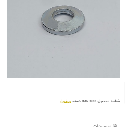
شناسه محصول:
16073099
دسته:
جرثقیل
توضیحات