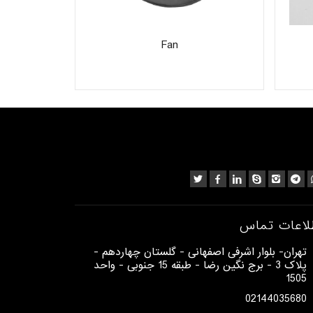
 block
Fan
لاعات تماس
​تهران- بلوار اشرفی اصفهانی - گلستان چهاردهم -
پلاک 3 - برج نگین رضا - طبقه 15 جنوبی - واحد
1505​
02144035680