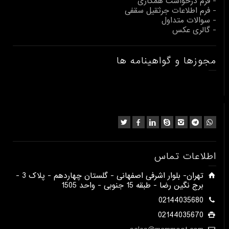
- فرم درخواست همکاری
- فرم اطلاعات جرثقیل سقفی
- سوالات متداول
- گالری عکس
مجوزها و گواهینامه ها
اطلاعات تماس
​تهران- بلوار اشرفی اصفهانی - گلستان چهاردهم - پلاک 3 -
برج نگین رضا - طبقه 15 جنوبی - واحد 1505​
02144035680
02144035670