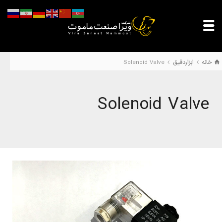
خانه
ابزاردقیق
Solenoid Valve
Solenoid Valve