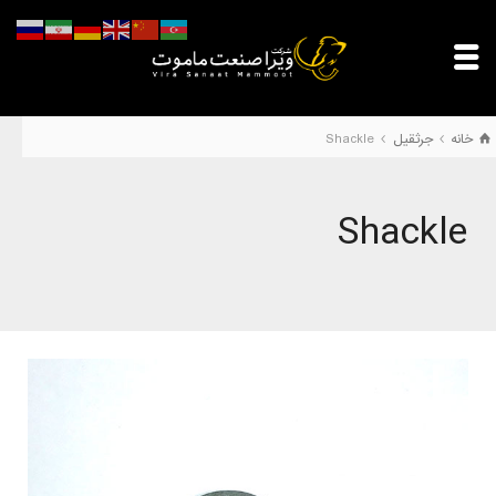
خانه
جرثقیل
Shackle
Shackle