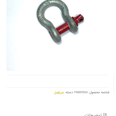
شناسه محصول:
110001560
دسته:
جرثقیل
توضیحات