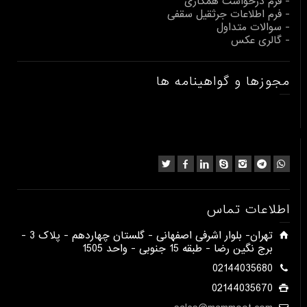
- فرم درخواست همکاری
- فرم اطلاعات جرثقیل سقفی
- سوالات متداول
- گالری عکس
مجوزها و گواهینامه ها
اطلاعات تماس
​تهران- بلوار اشرفی اصفهانی - گلستان چهاردهم - پلاک 3 -
برج نگین رضا - طبقه 15 جنوبی - واحد 1505​
02144035680
02144035670