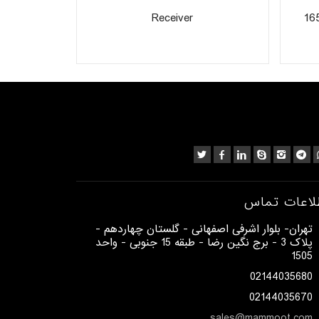
Receiver
لاعات تماس
​تهران- بلوار اشرفی اصفهانی - گلستان چهاردهم -
پلاک 3 - برج نگین رضا - طبقه 15 جنوبی - واحد
1505​
02144035680
02144035670
sales@mammoot.com