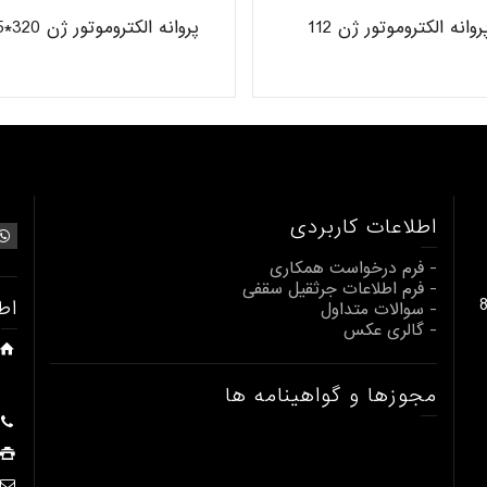
روانه الکتروموتور ژن 112
پروانه الکتروموتور ژن 320*165
اطلاعات کاربردی
- فرم درخواست همکاری
- فرم اطلاعات جرثقیل سقفی
بالابری از 1 تا 80
اط
- سوالات متداول
- گالری عکس
مجوزها و گواهینامه ها