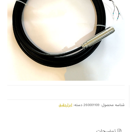
شناسه محصول:
260001109
دسته:
ابزاردقیق
توضیحات