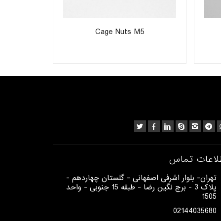
r
Cage Nuts M5
لاعات تماس
​تهران- بلوار اشرفی اصفهانی - گلستان چهاردهم -
پلاک 3 - برج نگین رضا - طبقه 15 جنوبی - واحد
1505​
02144035680