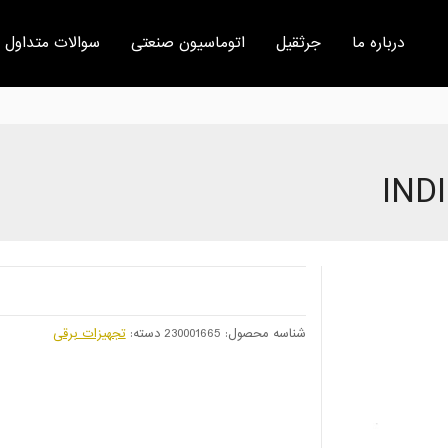
درباره ما
جرثقیل
اتوماسیون صنعتی
سوالات متداول
IND
شناسه محصول:
230001665
دسته:
تجهیزات برقی