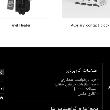
Panel Heater
Auxiliary contact block
اطلاعات کاربردی
- فرم درخواست همکاری
- فرم اطلاعات جرثقیل سقفی
بالابری از 1 تا 80
اط
- سوالات متداول
- گالری عکس
مجوزها و گواهینامه ها