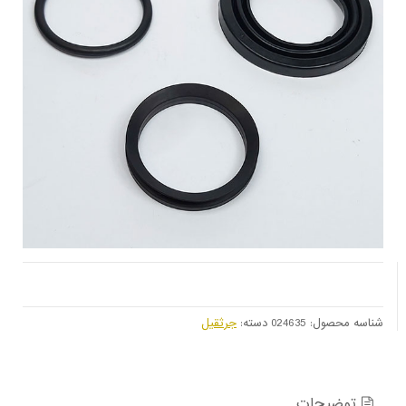
شناسه محصول:
024635
دسته:
جرثقیل
توضیحات