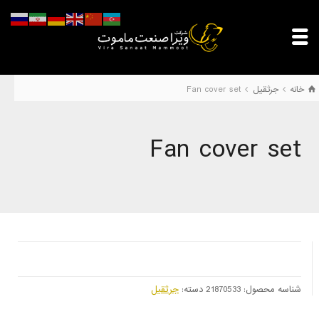
خانه
جرثقیل
Fan cover set
Fan cover set
شناسه محصول:
21870533
دسته:
جرثقیل