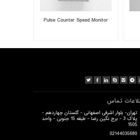
Pulse Counter Speed Monitor
پروانه 
لاعات تماس
​تهران- بلوار اشرفی اصفهانی - گلستان چهاردهم -
پلاک 3 - برج نگین رضا - طبقه 15 جنوبی - واحد
1505​
02144035680