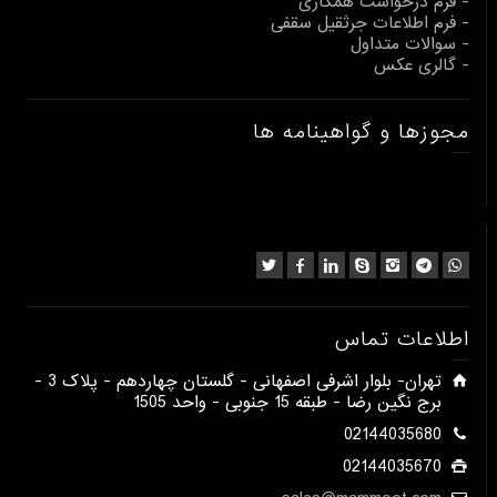
- فرم درخواست همکاری
- فرم اطلاعات جرثقیل سقفی
- سوالات متداول
- گالری عکس
مجوزها و گواهینامه ها
اطلاعات تماس
​تهران- بلوار اشرفی اصفهانی - گلستان چهاردهم - پلاک 3 -
برج نگین رضا - طبقه 15 جنوبی - واحد 1505​
02144035680
02144035670