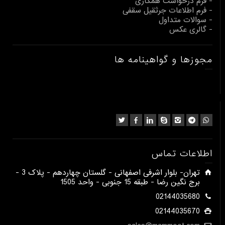
- فرم درخواست همکاری
- فرم اطلاعات جرثقیل سقفی
- سوالات متداول
- گالری عکس
مجوزها و گواهینامه ها
اطلاعات تماس
​تهران- بلوار اشرفی اصفهانی - گلستان چهاردهم - پلاک 3 -
برج نگین رضا - طبقه 15 جنوبی - واحد 1505​
02144035680
02144035670