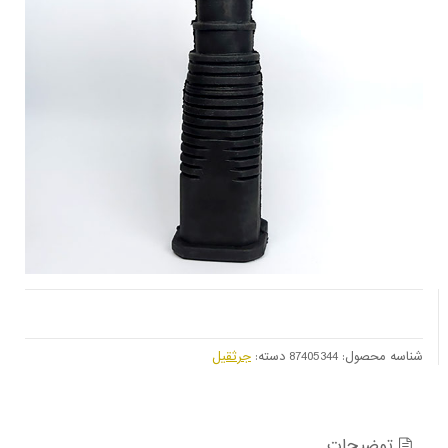
شناسه محصول:
87405344
دسته:
جرثقیل
توضیحات