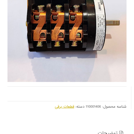
شناسه محصول:
110001406
دسته:
قطعات برقی
توضیحات