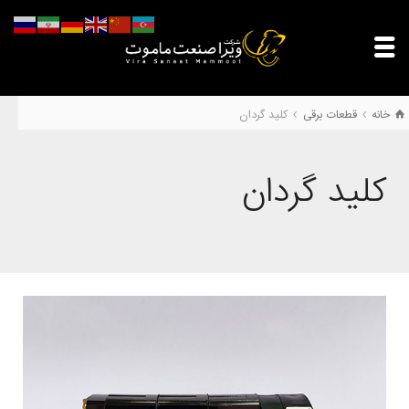
خانه
قطعات برقی
كليد گردان
كليد گردان