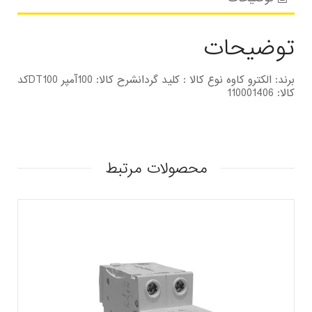
توضیحات
برند: الکترو کاوه نوع کالا : كليد گردانشرح کالا: 100آمپر DT100کد
کالا: 110001406
محصولات مرتبط