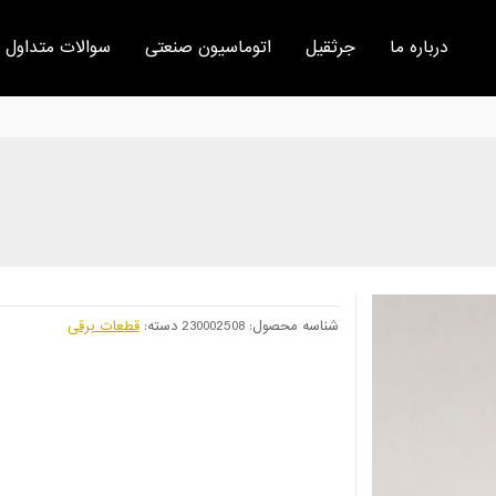
درباره ما
جرثقیل
اتوماسیون صنعتی
سوالات متداول
شناسه محصول:
230002508
دسته:
قطعات برقی