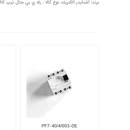
برند: اشنايدر الكتريك نوع کالا : رله ي بي متال تیپ کالا: 6 – 13کد کالا: 230002508دسته کالا: قطعات 
PF7-40/4/003-DE