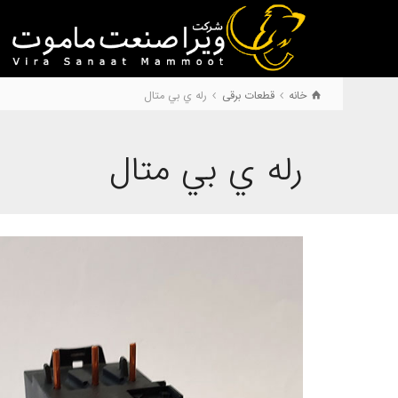
خانه
قطعات برقی
رله ي بي متال
رله ي بي متال